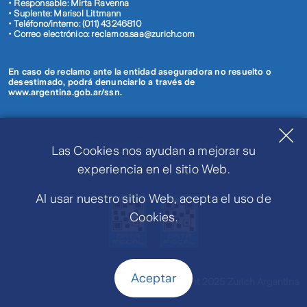
• Responsable: Mirta Ravenna
• Suplente: Marisol Littmann
• Teléfono/interno: (011) 43246810
• Correo electrónico: reclamos.saa@zurich.com
En caso de reclamo ante la entidad aseguradora no resuelto o
desestimado, podrá denunciarlo a través de
www.argentina.gob.ar/ssn.
Dirección Gral. de Defensa y
Las Cookies nos ayudan a mejorar su
Protección al Consumidor. Para
consultas y/o denuncias ingrese aquí
experiencia en el sitio Web.
Al usar nuestro sitio Web, acepta el uso de
Cookies.
Aceptar
Copyright 2025 Zurich Argentina