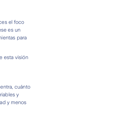
ces el foco
ese es un
mientas para
e esta visión
 entra, cuánto
riables y
dad y menos