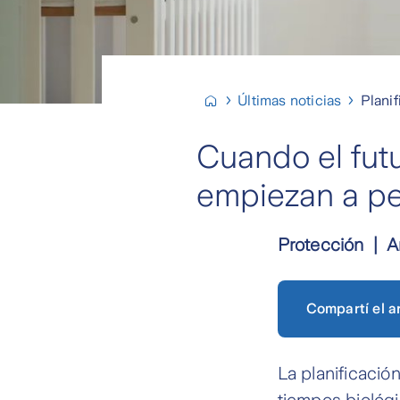
Últimas noticias
Planif
Cuando el futu
empiezan a pes
Protección
A
Compartí el ar
La planificació
tiempos biológ