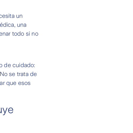
cesita un
édica, una
nar todo si no
po de cuidado:
 No se trata de
par que esos
uye