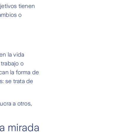
etivos tienen
ambios o
n la vida
 trabajo o
can la forma de
s: se trata de
cra a otros,
na mirada