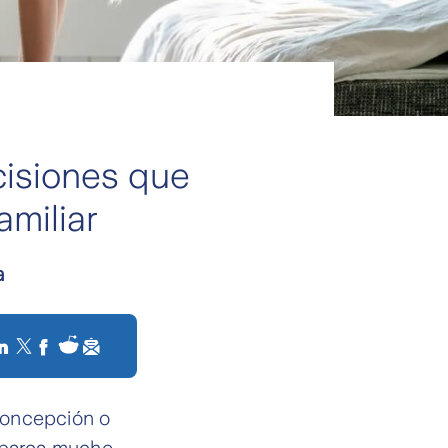
cisiones que
amiliar
a
iconcepción o
 abarca mucho