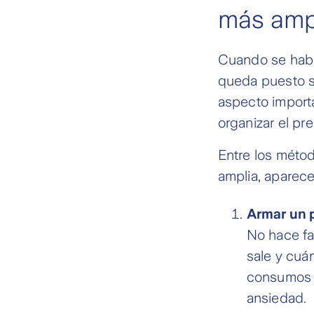
más amp
Cuando se habl
queda puesto so
aspecto import
organizar el pre
Entre los método
amplia, aparece
Armar un p
No hace fal
sale y cuá
consumos i
ansiedad.