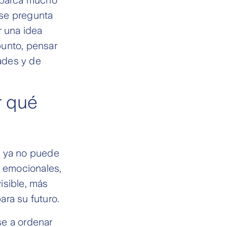
 se pregunta
r una idea
punto, pensar
dades y de
r qué
ta ya no puede
s emocionales,
isible, más
ara su futuro.
rse a ordenar