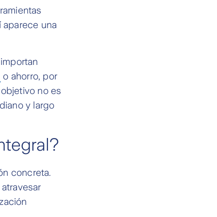
rramientas
hí aparece una
 importan
n
o ahorro, por
 objetivo no es
iano y largo
ntegral?
ón concreta.
 atravesar
ización