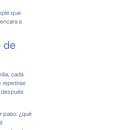
mple que
 encara a
a de
ilia, cada
 repetirse:
, después
r paso: ¿qué
é