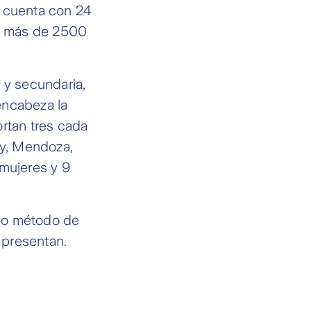
a cuenta con 24
re más de 2500
a y secundaria,
encabeza la
ortan tres cada
uy, Mendoza,
 mujeres y 9
pio método de
 presentan.