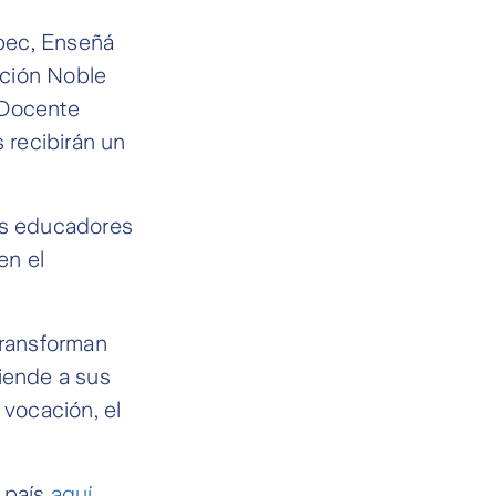
pec, Enseñá
ación Noble
l Docente
s recibirán un
los educadores
en el
transforman
ciende a sus
 vocación, el
l país
aquí
.