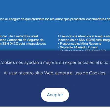
ón al Asegurado que atenderá los reclamos que presenten los tomadores de 
ional Life Limited Sucursal
El servicio de Atención al Asegura
entina Compañía de Seguros de
inscripción en SSN 0228) está integ
 en SSN 0422) está integrado por:
• Responsable: Mirta Ravenna
• Suplente: Marisol Littmann
• Teléfono/interno: (011) 43246810
• Correo electrónico: reclamos.saa@
Cookies nos ayudan a mejorar su experiencia en el sitio
esuelto o desestimado, podrá denunciarlo a través de
www.argentina.gob
Al usar nuestro sitio Web, acepta el uso de Cookies.
Dirección Gral. de Defensa y
Protección al Consumidor. Para
consultas y/o denuncias ingrese aquí
Aceptar