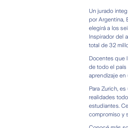
Un jurado inte
por Argentina,
elegirá a los se
Inspirador del 
total de 32 mil
Docentes que I
de todo el país 
aprendizaje en 
Para Zurich, es
realidades todo
estudiantes. Ce
compromiso y su
Conocé más sobr