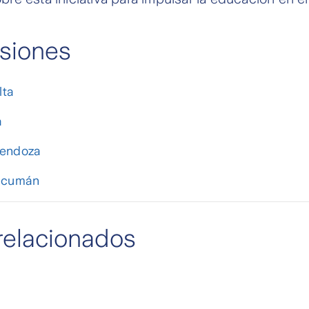
siones
lta
a
Mendoza
Tucumán
relacionados