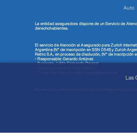
Auto
La entidad aseguradora dispone de un Servicio de Atenci
derechohabientes.
El servicio de Atención al Asegurado para Zurich Internat
Argentina (N° de inscripción en SSN 0541) y Zurich Arg
Retiro S.A., en proceso de disolución, (N° de inscripción
• Responsable: Gerardo Antúnez
• Suplente: Julián Fernando Barozzi
• Teléfono/interno: (011) 52365168
• Correo electrónico: reclamos.saa@zurich.com
Las 
En caso de reclamo ante la entidad aseguradora no r