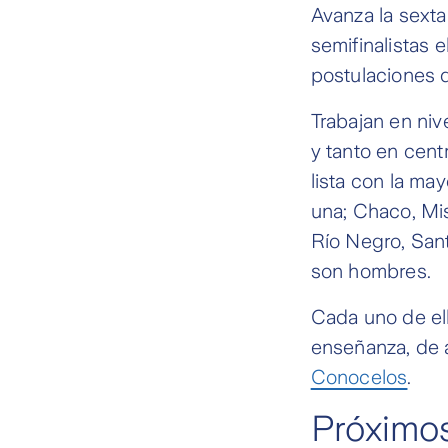
Avanza la sext
semifinalistas 
postulaciones d
Trabajan en nive
y tanto en cen
lista con la ma
una; Chaco, Mis
Río Negro, Sant
son hombres.
Cada uno de ell
enseñanza, de 
Conocelos
.
Próximo