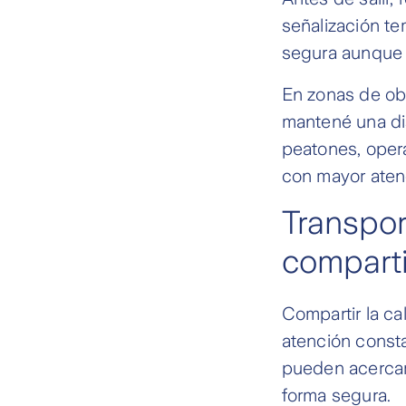
señalización tem
segura aunque 
En zonas de obr
mantené una di
peatones, opera
con mayor aten
Transpor
comparti
Compartir la ca
atención consta
pueden acercars
forma segura.