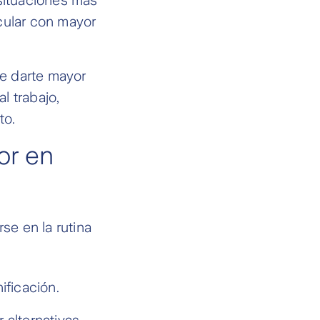
rcular con mayor
e darte mayor
l trabajo,
to.
or en
se en la rutina
ificación.
 alternativas.