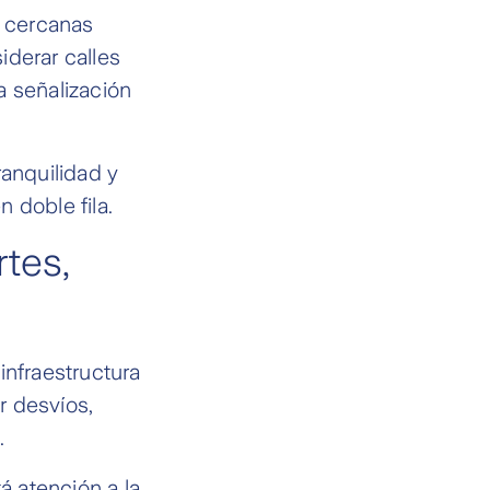
o cercanas
iderar calles
a señalización
ranquilidad y
 doble fila.
rtes,
infraestructura
r desvíos,
.
á atención a la