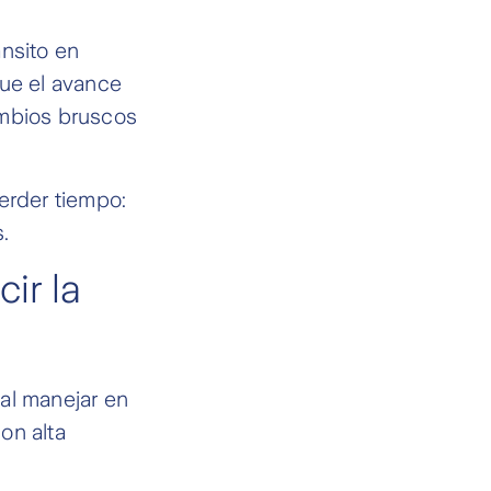
ánsito en
que el avance
ambios bruscos
erder tiempo:
.
ir la
al manejar en
on alta