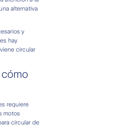
una alternativa
cesarios y
ces hay
viene circular
: cómo
nes requiere
as motos
ara circular de