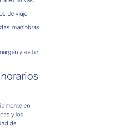
os de viaje.
adas, maniobras
margen y evitar
 horarios
cialmente en
icas y los
idad de