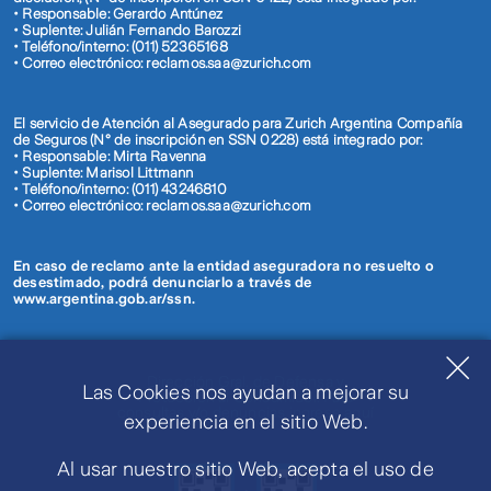
• Responsable: Gerardo Antúnez
• Suplente: Julián Fernando Barozzi
• Teléfono/interno: (011) 52365168
• Correo electrónico: reclamos.saa@zurich.com
El servicio de Atención al Asegurado para Zurich Argentina Compañía
de Seguros (N° de inscripción en SSN 0228) está integrado por:
• Responsable: Mirta Ravenna
• Suplente: Marisol Littmann
• Teléfono/interno: (011) 43246810
• Correo electrónico: reclamos.saa@zurich.com
En caso de reclamo ante la entidad aseguradora no resuelto o
desestimado, podrá denunciarlo a través de
www.argentina.gob.ar/ssn.
Dirección Gral. de Defensa y
Las Cookies nos ayudan a mejorar su
Protección al Consumidor. Para
consultas y/o denuncias ingrese aquí
experiencia en el sitio Web.
Al usar nuestro sitio Web, acepta el uso de